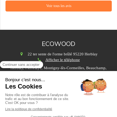
Voir tous les avis
ECOWOOD
22 ter sente de l'orme brûlé
95220
Herblay
Afficher le téléphone
Herblay, Pierrelaye, Montigny-lès-Cormeilles, Beauchamp,
Cormeilles-en-Parisis, La Frette-sur-Seine, Le Plessis-
Bouchard, Taverny, Bessancourt, Éragny, Franconville,
Conflans-Sainte-Honorine
Plan du site
Mentions légales
©2016 ECOWOOD - Jardinage élagage