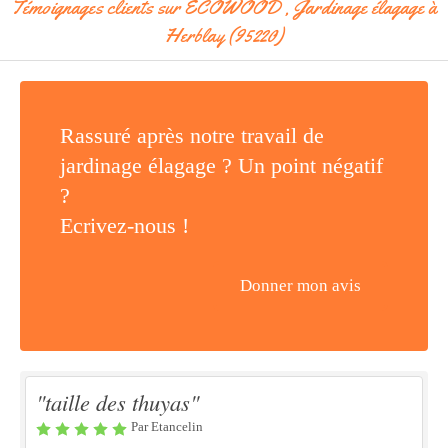
Témoignages clients sur ECOWOOD , Jardinage élagage à
Herblay (95220)
Rassuré après notre travail de
jardinage élagage ? Un point négatif
?
Ecrivez-nous !
Donner mon avis
"taille des thuyas"
Par Etancelin