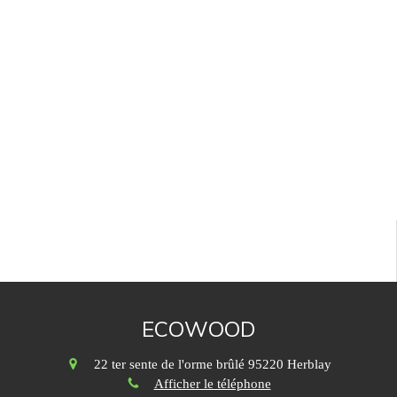
ECOWOOD
22 ter sente de l'orme brûlé
95220
Herblay
Afficher le téléphone