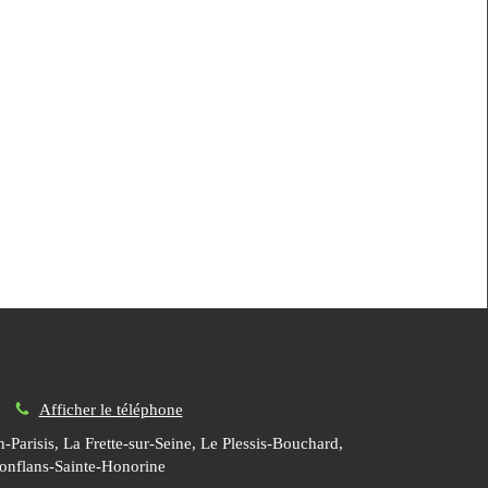
Afficher le téléphone
Parisis, La Frette-sur-Seine, Le Plessis-Bouchard,
Conflans-Sainte-Honorine