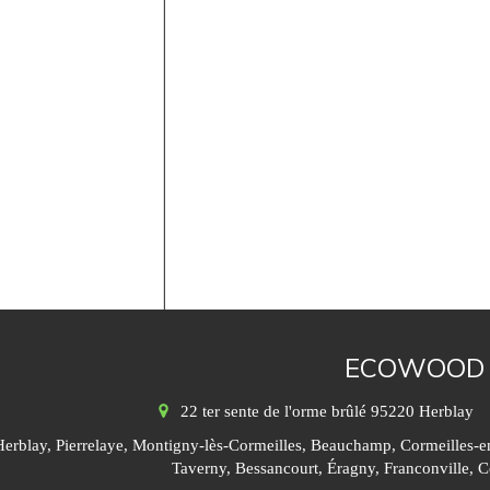
ECOWOOD
22 ter sente de l'orme brûlé
95220
Herblay
Herblay, Pierrelaye, Montigny-lès-Cormeilles, Beauchamp, Cormeilles-en-
Taverny, Bessancourt, Éragny, Franconville, 